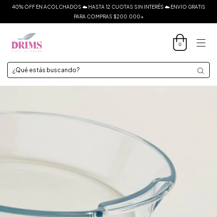
40% OFF EN ACOLCHADOS ☁️ HASTA 12 CUOTAS SIN INTERÉS ☁️ ENVIO GRATIS
PARA COMPRAS $200.000+
0