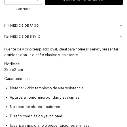
2
en stock
MEDIOS DE PAGO
MEDIOS DE ENVÍO
Fuente de vidrio templado oval, ideal para hornear, servir y presentar
comidas con un diseño clásico y resistente.
Medidas:
28,5 × 21 cm
Características:
Material: vidrio templado de alta resistencia
Apta para horno, microondas y lavavajillas
No absorbe olores ni sabores
Diseño oval clásico y funcional
Ideal para uso diario o presentaciones en mesa