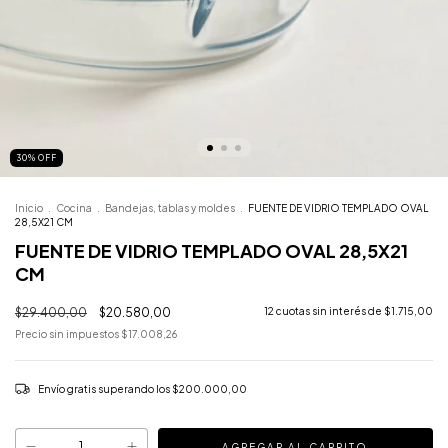
30
%
OFF
Inicio
.
Cocina
.
Bandejas, tablas y moldes
.
FUENTE DE VIDRIO TEMPLADO OVAL
28,5X21 CM
FUENTE DE VIDRIO TEMPLADO OVAL 28,5X21
CM
$29.400,00
$20.580,00
12
cuotas sin interés de
$1.715,00
Precio sin impuestos
$17.008,26
Envío gratis
superando los
$200.000,00