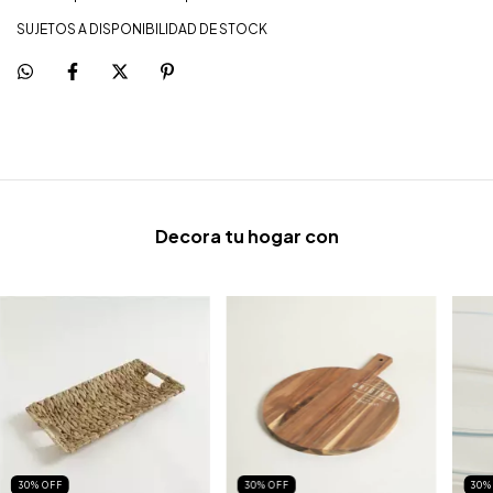
SUJETOS A DISPONIBILIDAD DE STOCK
Decora tu hogar con
30
%
OFF
30
%
OFF
30