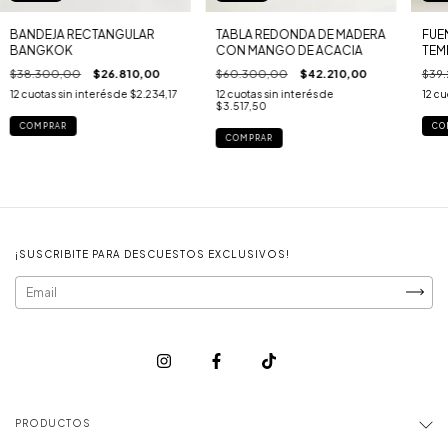
BANDEJA RECTANGULAR
TABLA REDONDA DE MADERA
FUE
BANGKOK
CON MANGO DE ACACIA
TEM
$38.300,00
$26.810,00
$60.300,00
$42.210,00
$39
12
cuotas sin interés de
$2.234,17
12
cuotas sin interés de
12
cu
$3.517,50
¡SUSCRIBITE PARA DESCUESTOS EXCLUSIVOS!
PRODUCTOS