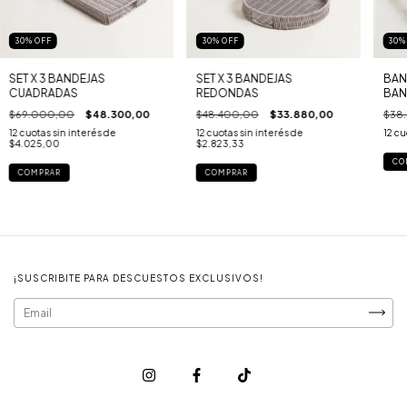
30
%
OFF
30
%
OFF
30
SET X 3 BANDEJAS
SET X 3 BANDEJAS
BAN
CUADRADAS
REDONDAS
BA
$69.000,00
$48.300,00
$48.400,00
$33.880,00
$38
12
cuotas sin interés de
12
cuotas sin interés de
12
cu
$4.025,00
$2.823,33
¡SUSCRIBITE PARA DESCUESTOS EXCLUSIVOS!