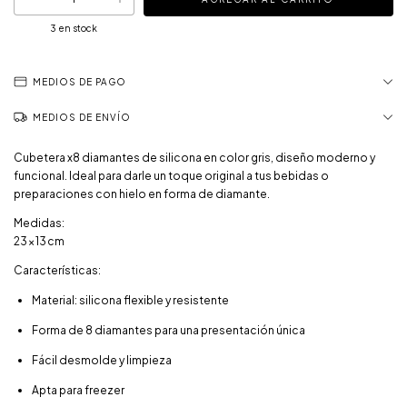
3
en stock
MEDIOS DE PAGO
MEDIOS DE ENVÍO
Cubetera x8 diamantes de silicona en color gris, diseño moderno y
funcional. Ideal para darle un toque original a tus bebidas o
preparaciones con hielo en forma de diamante.
Medidas:
23 × 13 cm
Características:
Material: silicona flexible y resistente
Forma de 8 diamantes para una presentación única
Fácil desmolde y limpieza
Apta para freezer