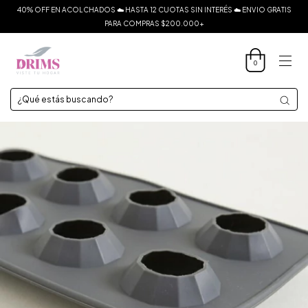
40% OFF EN ACOLCHADOS ☁️ HASTA 12 CUOTAS SIN INTERÉS ☁️ ENVIO GRATIS
PARA COMPRAS $200.000+
0