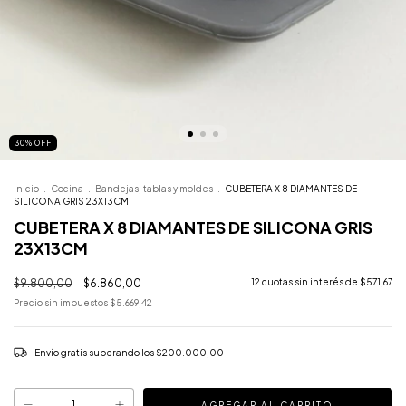
30
%
OFF
Inicio
.
Cocina
.
Bandejas, tablas y moldes
.
CUBETERA X 8 DIAMANTES DE
SILICONA GRIS 23X13CM
CUBETERA X 8 DIAMANTES DE SILICONA GRIS
23X13CM
$9.800,00
$6.860,00
12
cuotas sin interés de
$571,67
Precio sin impuestos
$5.669,42
Envío gratis
superando los
$200.000,00