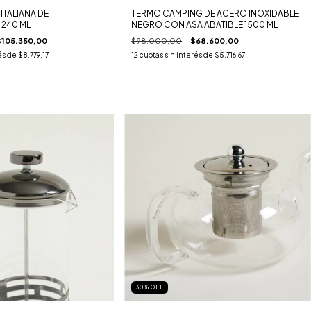
ITALIANA DE
TERMO CAMPING DE ACERO INOXIDABLE
240 ML
NEGRO CON ASA ABATIBLE 1500 ML
$105.350,00
$98.000,00
$68.600,00
és de
$8.779,17
12
cuotas sin interés de
$5.716,67
30
%
OFF