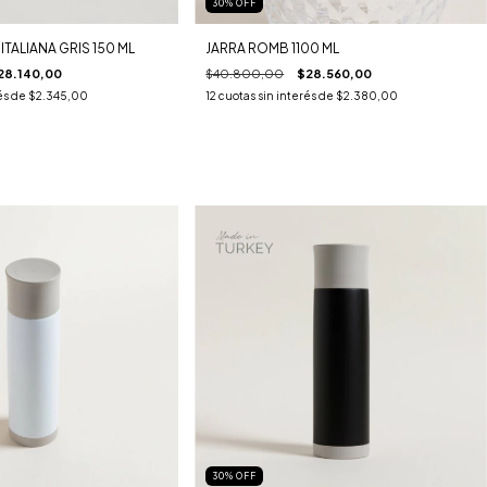
30
%
OFF
ITALIANA GRIS 150 ML
JARRA ROMB 1100 ML
28.140,00
$40.800,00
$28.560,00
és de
$2.345,00
12
cuotas sin interés de
$2.380,00
30
%
OFF