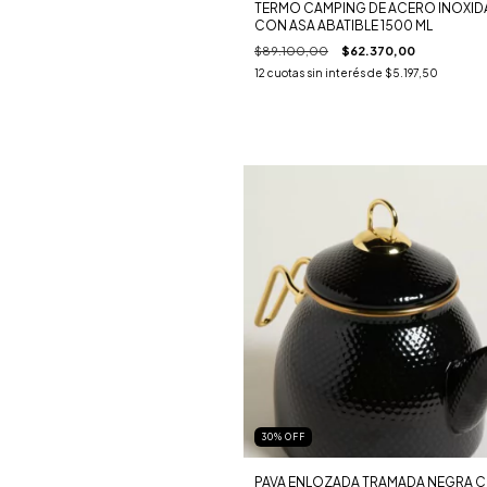
TERMO CAMPING DE ACERO INOXID
CON ASA ABATIBLE 1500 ML
$89.100,00
$62.370,00
12
cuotas sin interés de
$5.197,50
30
%
OFF
PAVA ENLOZADA TRAMADA NEGRA 