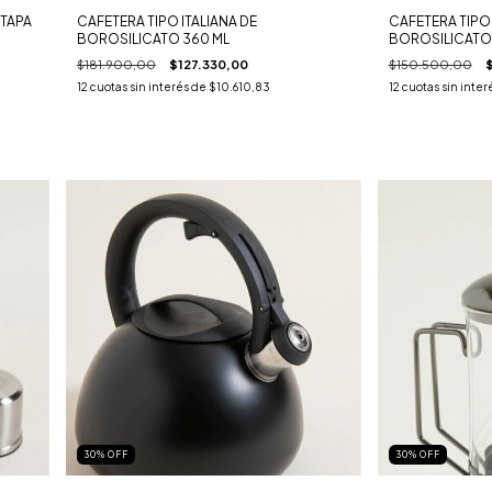
 TAPA
CAFETERA TIPO ITALIANA DE
CAFETERA TIPO 
BOROSILICATO 360 ML
BOROSILICATO 
$181.900,00
$127.330,00
$150.500,00
12
cuotas sin interés de
$10.610,83
12
cuotas sin inter
30
%
OFF
30
%
OFF