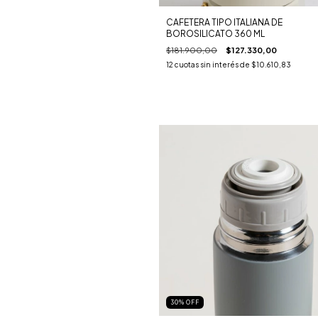
CAFETERA TIPO ITALIANA DE
BOROSILICATO 360 ML
$181.900,00
$127.330,00
12
cuotas sin interés de
$10.610,83
30
%
OFF