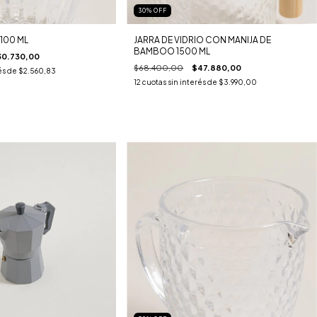
30
%
OFF
1100 ML
JARRA DE VIDRIO CON MANIJA DE
BAMBOO 1500 ML
30.730,00
$68.400,00
$47.880,00
és de
$2.560,83
12
cuotas sin interés de
$3.990,00