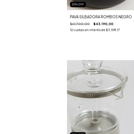
30
%
OFF
PAVA SILBADORA ROMBOS NEGRO
$61.700,00
$43.190,00
12
cuotas sin interés de
$3.599,17