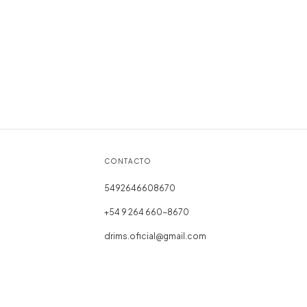
CONTACTO
5492646608670
+54 9 264 660-8670
drims.oficial@gmail.com