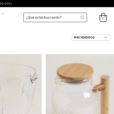
$200.000+
S
0