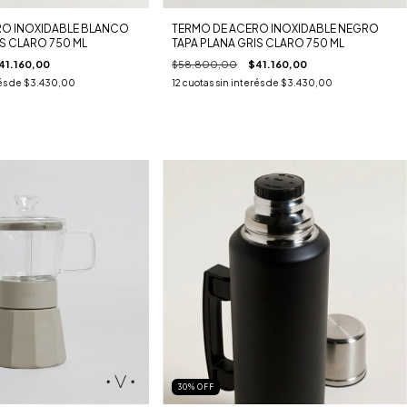
RO INOXIDABLE BLANCO
TERMO DE ACERO INOXIDABLE NEGRO
IS CLARO 750 ML
TAPA PLANA GRIS CLARO 750 ML
41.160,00
$58.800,00
$41.160,00
és de
$3.430,00
12
cuotas sin interés de
$3.430,00
30
%
OFF