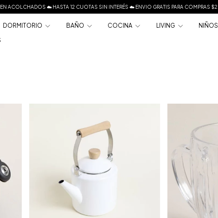
EN ACOLCHADOS ☁️ HASTA 12 CUOTAS SIN INTERÉS ☁️ ENVIO GRATIS PARA COMPRAS 
DORMITORIO
BAÑO
COCINA
LIVING
NIÑO
S