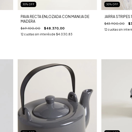
30
%
OFF
30
%
OFF
PAVA RECTA ENLOZADA CON MANIJA DE
JARRA STRIPES 
MADERA
$43.900,00
$
$69.100,00
$48.370,00
12
cuotas sin inter
12
cuotas sin interés de
$4.030,83