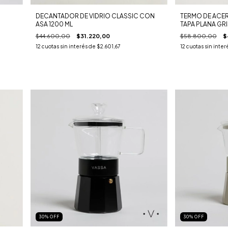
DECANTADOR DE VIDRIO CLASSIC CON
TERMO DE ACE
ASA 1200 ML
TAPA PLANA GR
$44.600,00
$31.220,00
$58.800,00
$
12
cuotas sin interés de
$2.601,67
12
cuotas sin inter
30
%
OFF
30
%
OFF