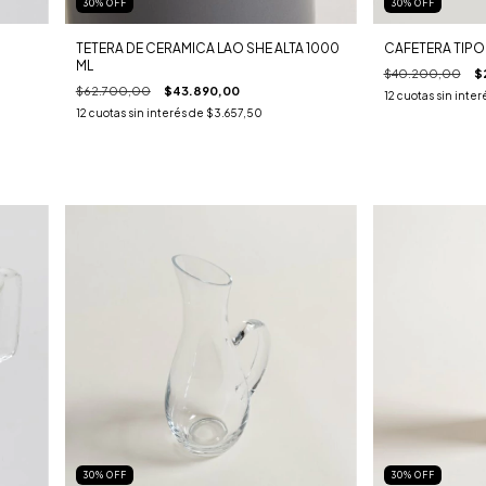
30
%
OFF
30
%
OFF
TETERA DE CERAMICA LAO SHE ALTA 1000
CAFETERA TIPO 
ML
$40.200,00
$
$62.700,00
$43.890,00
12
cuotas sin inter
12
cuotas sin interés de
$3.657,50
30
%
OFF
30
%
OFF