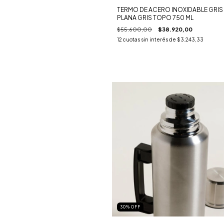
TERMO DE ACERO INOXIDABLE GRIS
PLANA GRIS TOPO 750 ML
$55.600,00
$38.920,00
12
cuotas sin interés de
$3.243,33
30
%
OFF