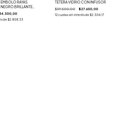
 EMBOLO RAYAS
TETERA VIDRIO CON INFUSOR
 NEGRO BRILLANTE
$39.500,00
$27.650,00
34.300,00
12
cuotas sin interés de
$2.304,17
és de
$2.858,33