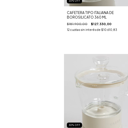
30
%
OFF
CAFETERA TIPO ITALIANA DE
BOROSILICATO 360 ML
$181.900,00
$127.330,00
12
cuotas sin interés de
$10.610,83
30
%
OFF