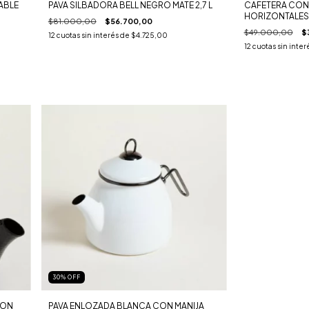
ABLE
PAVA SILBADORA BELL NEGRO MATE 2,7 L
CAFETERA CON
HORIZONTALES
$81.000,00
$56.700,00
600ML
$49.000,00
$
12
cuotas sin interés de
$4.725,00
12
cuotas sin inter
30
%
OFF
CON
PAVA ENLOZADA BLANCA CON MANIJA