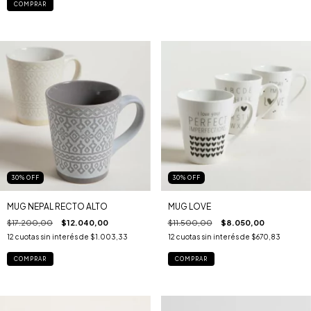
30
%
OFF
30
%
OFF
MUG NEPAL RECTO ALTO
MUG LOVE
$17.200,00
$12.040,00
$11.500,00
$8.050,00
12
cuotas sin interés de
$1.003,33
12
cuotas sin interés de
$670,83