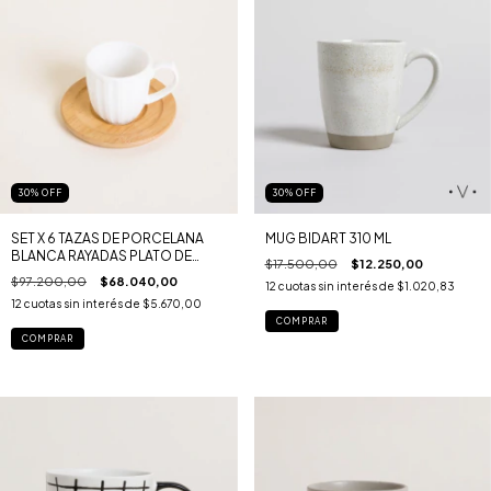
30
%
OFF
30
%
OFF
SET X 6 TAZAS DE PORCELANA
MUG BIDART 310 ML
BLANCA RAYADAS PLATO DE
$17.500,00
$12.250,00
BAMBOO 80ML
$97.200,00
$68.040,00
12
cuotas sin interés de
$1.020,83
12
cuotas sin interés de
$5.670,00