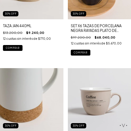
30
%
OFF
30
%
OFF
TAZA JAN 440ML
SET X6 TAZAS DE PORCELANA
NEGRA RAYADAS PLATO DE
$13.200,00
$9.240,00
BAMBOO 80ML
$97.200,00
$68.040,00
12
cuotas sin interés de
$770,00
12
cuotas sin interés de
$5.670,00
30
%
OFF
30
%
OFF