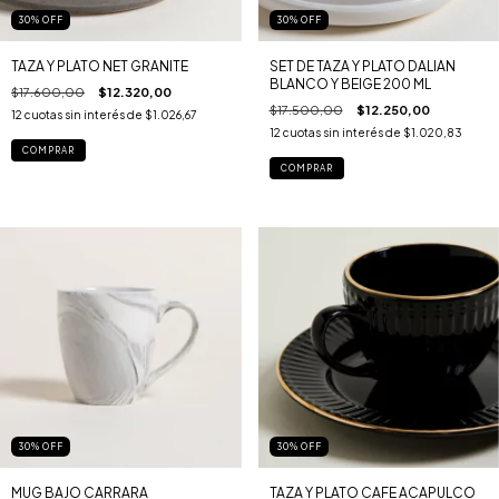
30
%
OFF
30
%
OFF
TAZA Y PLATO NET GRANITE
SET DE TAZA Y PLATO DALIAN
BLANCO Y BEIGE 200 ML
$17.600,00
$12.320,00
$17.500,00
$12.250,00
12
cuotas sin interés de
$1.026,67
12
cuotas sin interés de
$1.020,83
30
%
OFF
30
%
OFF
MUG BAJO CARRARA
TAZA Y PLATO CAFE ACAPULCO