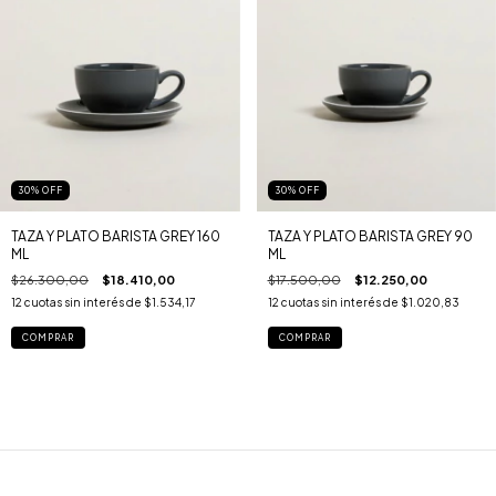
30
%
OFF
30
%
OFF
TAZA Y PLATO BARISTA GREY 160
TAZA Y PLATO BARISTA GREY 90
ML
ML
$26.300,00
$18.410,00
$17.500,00
$12.250,00
12
cuotas sin interés de
$1.534,17
12
cuotas sin interés de
$1.020,83