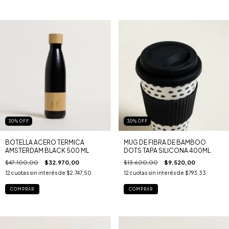
30
%
OFF
30
%
OFF
BOTELLA ACERO TERMICA
MUG DE FIBRA DE BAMBOO
AMSTERDAM BLACK 500 ML
DOTS TAPA SILICONA 400ML
$47.100,00
$32.970,00
$13.600,00
$9.520,00
12
cuotas sin interés de
$2.747,50
12
cuotas sin interés de
$793,33