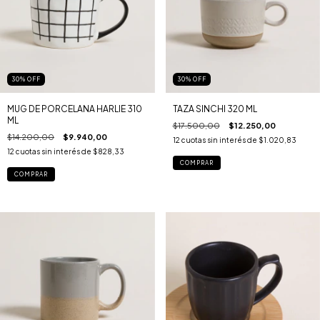
30
%
OFF
30
%
OFF
MUG DE PORCELANA HARLIE 310
TAZA SINCHI 320 ML
ML
$17.500,00
$12.250,00
$14.200,00
$9.940,00
12
cuotas sin interés de
$1.020,83
12
cuotas sin interés de
$828,33