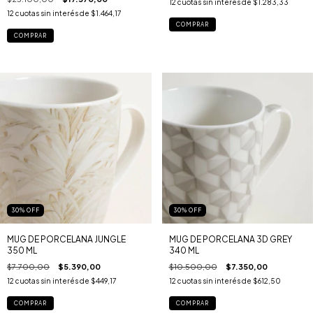
12
cuotas sin interés de
$1.283,33
12
cuotas sin interés de
$1.464,17
30
%
OFF
30
%
OFF
MUG DE PORCELANA JUNGLE
MUG DE PORCELANA 3D GREY
350 ML
340 ML
$7.700,00
$5.390,00
$10.500,00
$7.350,00
12
cuotas sin interés de
$449,17
12
cuotas sin interés de
$612,50