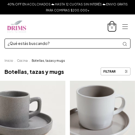
40% OFF EN ACOLCHADOS ☁️ HASTA 12 CUOTAS SIN INTERÉS ☁️ ENVIO GRATIS
PARA COMPRAS $200.000+
0
Inicio
.
Cocina
.
Botellas, tazas y mugs
Botellas, tazas y mugs
FILTRAR