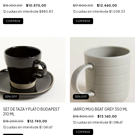
$15.100,00
$10.570,00
$17.800,00
$12.460,00
12
cuotas sin interés de
$880,83
12
cuotas sin interés de
$1.038,33
30
%
OFF
30
%
OFF
SET DE TAZA Y PLATO BUDAPEST
JARRO MUG BEAT GREY 350 ML
210 ML
$18.800,00
$13.160,00
$18.200,00
$12.740,00
12
cuotas sin interés de
$1.096,67
12
cuotas sin interés de
$1.061,67