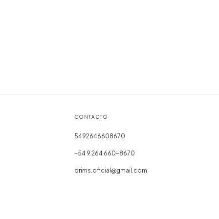
CONTACTO
5492646608670
+54 9 264 660-8670
drims.oficial@gmail.com