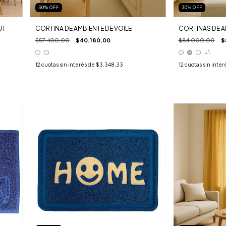
30
%
OFF
30
%
OFF
UT
CORTINA DE AMBIENTE DE VOILE
CORTINAS DE A
$57.400,00
$40.180,00
$84.000,00
$
+1
12
cuotas sin interés de
$3.348,33
12
cuotas sin inter