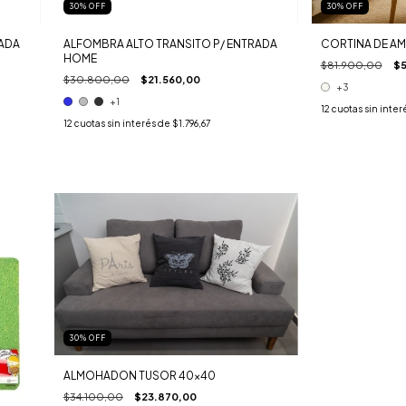
30
%
OFF
30
%
OFF
RADA
ALFOMBRA ALTO TRANSITO P/ ENTRADA
CORTINA DE AM
HOME
$81.900,00
$5
$30.800,00
$21.560,00
+3
+1
12
cuotas sin inter
12
cuotas sin interés de
$1.796,67
30
%
OFF
ALMOHADON TUSOR 40x40
$34.100,00
$23.870,00