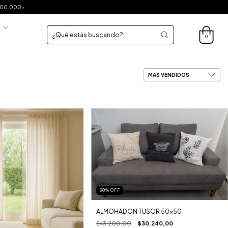
$200.000+
S
0
30
%
OFF
ALMOHADON TUSOR 50x50
$43.200,00
$30.240,00