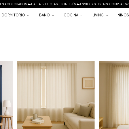
EN ACOLCHADOS ☁️ HASTA 12 CUOTAS SIN INTERÉS ☁️ ENVIO GRATIS PARA COMPRAS 
DORMITORIO
BAÑO
COCINA
LIVING
NIÑO
S