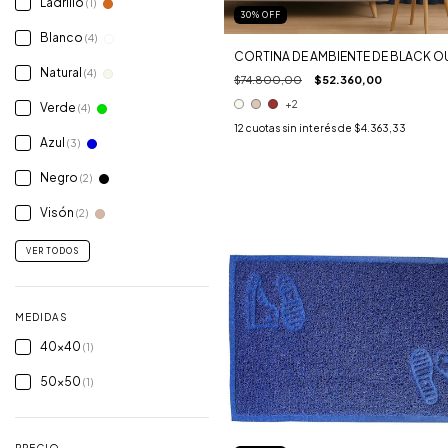
Ladrillo
(1)
30
%
OFF
Blanco
(4)
CORTINA DE AMBIENTE DE BLACK O
Natural
(4)
$74.800,00
$52.360,00
+2
Verde
(4)
12
cuotas sin interés de
$4.363,33
Azul
(3)
Negro
(2)
Visón
(2)
VER TODOS
MEDIDAS
40x40
(1)
50x50
(1)