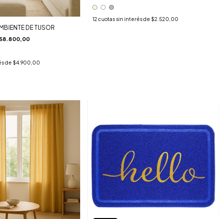
12
cuotas sin interés de
$2.520,00
MBIENTE DE TUSOR
58.800,00
és de
$4.900,00