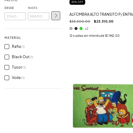
PRECIO
30
%
OFF
DESDE
HASTA
ALFOMBRA ALTO TRANSITO P/ ENT
$33.300,00
$23.310,00
+2
12
cuotas sin interés de
$1.942,50
MATERIAL
Rafia
(1)
Black Out
(1)
Tusor
(1)
Voile
(1)