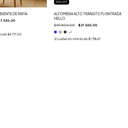
30
%
OFF
BIENTE DE RAFIA
ALFOMBRA ALTO TRANSITO P/ ENTRADA
HELLO
7.330,00
$30.800,00
$21.560,00
+1
és de
$4.777,50
12
cuotas sin interés de
$1.796,67