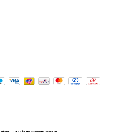
sá acá.
/
Botón de arrepentimiento