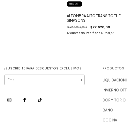
30
%
OFF
ALFOMBRA ALTO TRANSITO THE
SIMPSONS
$32.600,00
$22.820,00
12
cuotas sin interés de
$1.901,67
¡SUSCRIBITE PARA DESCUESTOS EXCLUSIVOS!
PRODUCTOS
LIQUIDACIÓN
INVIERNO OFF
DORMITORIO
BAÑO
COCINA