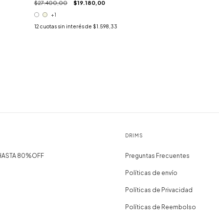
$27.400,00
$19.180,00
+1
12
cuotas sin interés de
$1.598,33
DRIMS
 HASTA 80%OFF
Preguntas Frecuentes
Políticas de envío
Políticas de Privacidad
Políticas de Reembolso