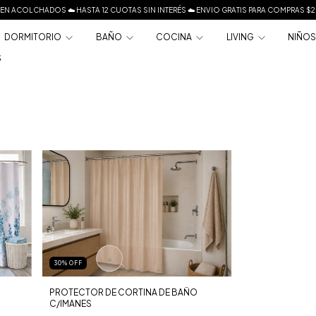
EN ACOLCHADOS ☁️ HASTA 12 CUOTAS SIN INTERÉS ☁️ ENVIO GRATIS PARA COMPRAS 
DORMITORIO
BAÑO
COCINA
LIVING
NIÑO
S
30
%
OFF
PROTECTOR DE CORTINA DE BAÑO
C/IMANES