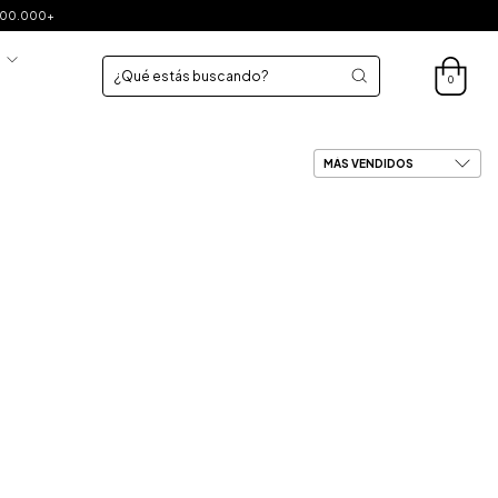
$200.000+
S
0