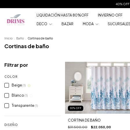
40% OFF 
LIQUIDACIÓN HASTA 80%OFF
INVIERNO OFF
DECO
BAZAR
MODA
SUCURSALE
Inicio
.
Baño
.
Cortinas de baño
Cortinas de baño
Filtrar por
COLOR
Beige
(1)
Blanco
(1)
Transparente
(1)
30
%
OFF
CORTINA DE BAÑO
DISEÑO
$31.500,00
$22.050,00