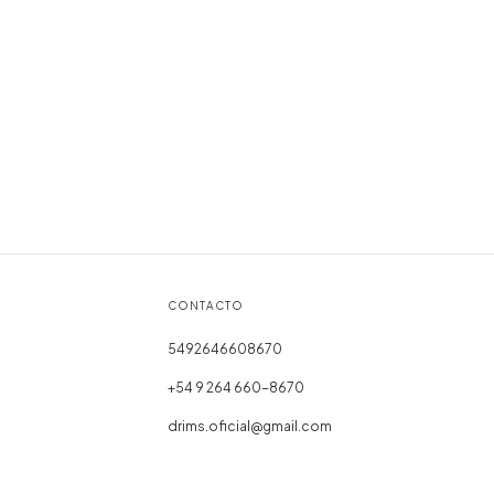
CONTACTO
5492646608670
+54 9 264 660-8670
drims.oficial@gmail.com