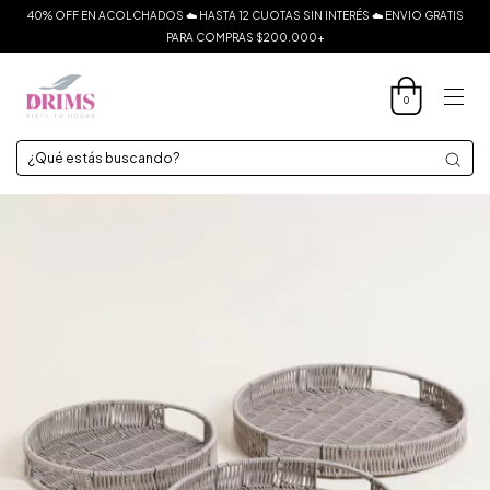
40% OFF EN ACOLCHADOS ☁️ HASTA 12 CUOTAS SIN INTERÉS ☁️ ENVIO GRATIS
PARA COMPRAS $200.000+
0