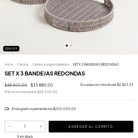
30
%
OFF
Inicio
.
Cocina
.
Cestos y organizadores
.
SET X 3 BANDEJAS REDONDAS
SET X 3 BANDEJAS REDONDAS
$48.400,00
$33.880,00
12
cuotas sin interés de
$2.823,33
Precio sin impuestos
$28.000,00
Envío gratis
superando los
$200.000,00
5
en stock