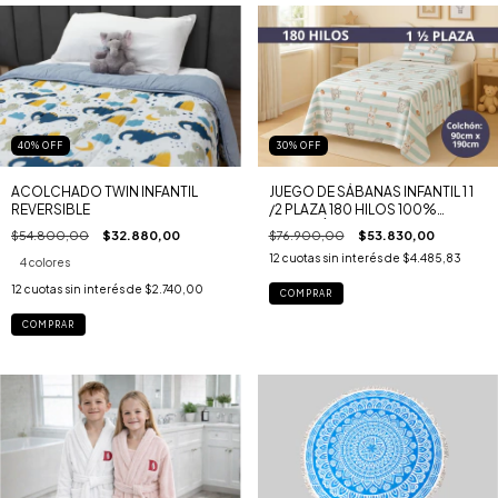
30
%
OFF
40
%
OFF
JUEGO DE SÁBANAS INFANTIL 1 1
ACOLCHADO TWIN INFANTIL
/2 PLAZA 180 HILOS 100%
REVERSIBLE
ALGODÓN
$76.900,00
$53.830,00
$54.800,00
$32.880,00
12
cuotas sin interés de
$4.485,83
4 colores
12
cuotas sin interés de
$2.740,00
COMPRAR
COMPRAR