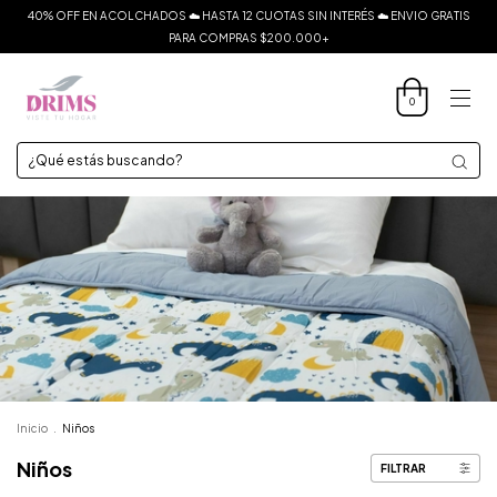
40% OFF EN ACOLCHADOS ☁️ HASTA 12 CUOTAS SIN INTERÉS ☁️ ENVIO GRATIS
PARA COMPRAS $200.000+
0
Inicio
.
Niños
Niños
FILTRAR