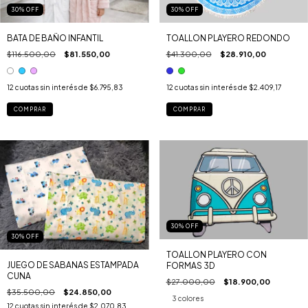
30
%
OFF
30
%
OFF
TOALLON PLAYERO REDONDO
BATA DE BAÑO INFANTIL
$41.300,00
$28.910,00
$116.500,00
$81.550,00
12
cuotas sin interés de
$2.409,17
12
cuotas sin interés de
$6.795,83
COMPRAR
COMPRAR
30
%
OFF
30
%
OFF
TOALLON PLAYERO CON
JUEGO DE SABANAS ESTAMPADA
FORMAS 3D
CUNA
$27.000,00
$18.900,00
$35.500,00
$24.850,00
3 colores
12
cuotas sin interés de
$2.070,83