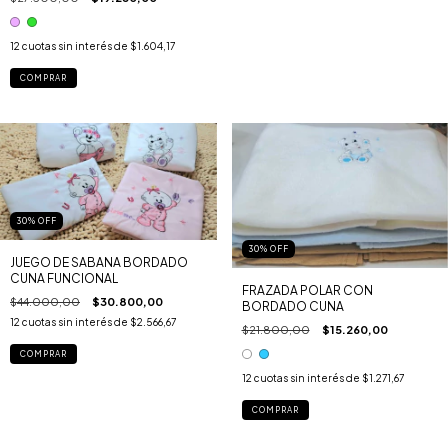
12
cuotas sin interés de
$1.604,17
COMPRAR
30
%
OFF
30
%
OFF
JUEGO DE SABANA BORDADO
CUNA FUNCIONAL
FRAZADA POLAR CON
$44.000,00
$30.800,00
BORDADO CUNA
12
cuotas sin interés de
$2.566,67
$21.800,00
$15.260,00
COMPRAR
12
cuotas sin interés de
$1.271,67
COMPRAR