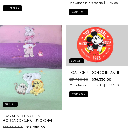
12
cuotas sin interés de
$1.575,00
COMPRAR
COMPRAR
30
%
OFF
TOALLON REDONDO INFANTIL
$51.900,00
$36.330,00
12
cuotas sin interés de
$3.027,50
COMPRAR
30
%
OFF
FRAZADA POLAR CON
BORDADO CUNA FUNCIONAL
$27.500,00
$19.250,00