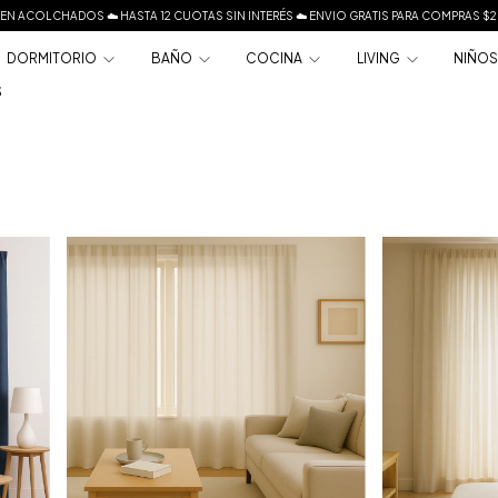
EN ACOLCHADOS ☁️ HASTA 12 CUOTAS SIN INTERÉS ☁️ ENVIO GRATIS PARA COMPRAS 
DORMITORIO
BAÑO
COCINA
LIVING
NIÑO
S