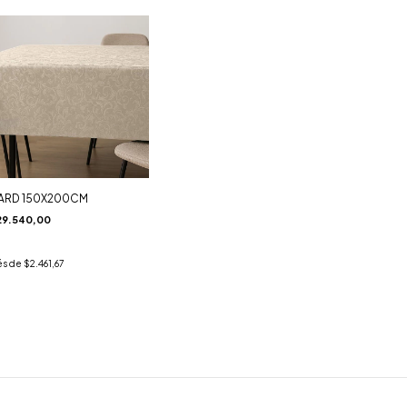
ARD 150X200CM
29.540,00
és de
$2.461,67