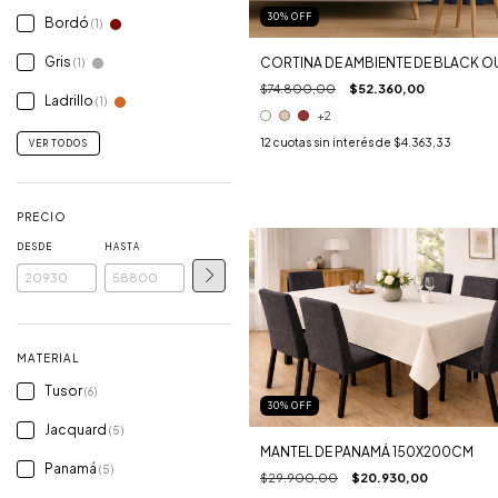
30
%
OFF
Bordó
(1)
Gris
CORTINA DE AMBIENTE DE BLACK O
(1)
$74.800,00
$52.360,00
Ladrillo
(1)
+2
12
cuotas sin interés de
$4.363,33
VER TODOS
PRECIO
DESDE
HASTA
MATERIAL
Tusor
(6)
30
%
OFF
Jacquard
(5)
MANTEL DE PANAMÁ 150X200CM
Panamá
(5)
$29.900,00
$20.930,00