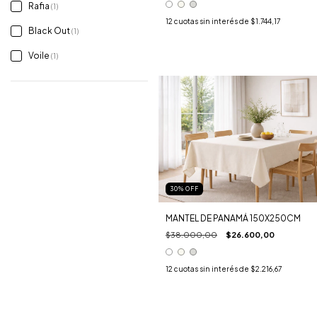
Rafia
(1)
12
cuotas sin interés de
$1.744,17
Black Out
(1)
Voile
(1)
30
%
OFF
MANTEL DE PANAMÁ 150X250CM
$38.000,00
$26.600,00
12
cuotas sin interés de
$2.216,67