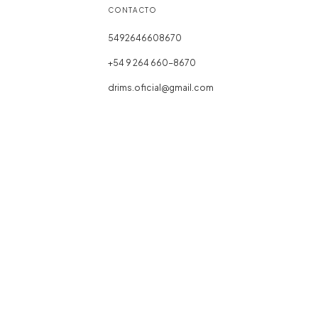
CONTACTO
5492646608670
+54 9 264 660-8670
drims.oficial@gmail.com