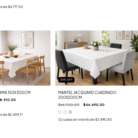
és de
$4.777,50
30
%
OFF
NAMÁ 150X300CM
MANTEL JACQUARD CUADRADO
200X200CM
8.910,00
$66.700,00
$46.690,00
és de
$2.409,17
12
cuotas sin interés de
$3.890,83