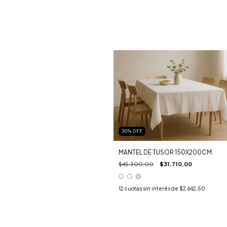
30
%
OFF
MANTEL DE TUSOR 150X200CM
$45.300,00
$31.710,00
12
cuotas sin interés de
$2.642,50