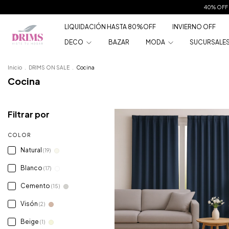
40% OFF 
LIQUIDACIÓN HASTA 80%OFF
INVIERNO OFF
DECO
BAZAR
MODA
SUCURSALE
Inicio
.
DRIMS ON SALE
.
Cocina
Cocina
Filtrar por
COLOR
Natural
(19)
Blanco
(17)
Cemento
(15)
Visón
(2)
Beige
(1)