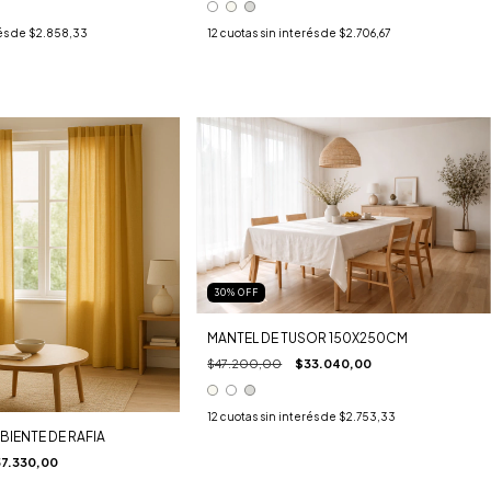
és de
$2.858,33
12
cuotas sin interés de
$2.706,67
30
%
OFF
MANTEL DE TUSOR 150X250CM
$47.200,00
$33.040,00
12
cuotas sin interés de
$2.753,33
BIENTE DE RAFIA
7.330,00