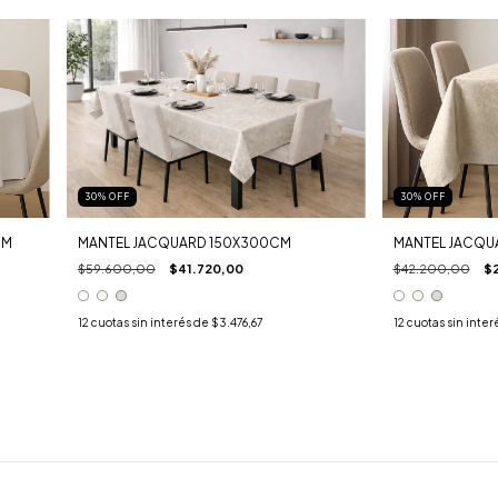
30
%
OFF
30
%
OFF
MANTEL JACQUARD 150X300CM
CM
MANTEL JACQU
$59.600,00
$41.720,00
$42.200,00
$
12
cuotas sin interés de
$3.476,67
12
cuotas sin inter