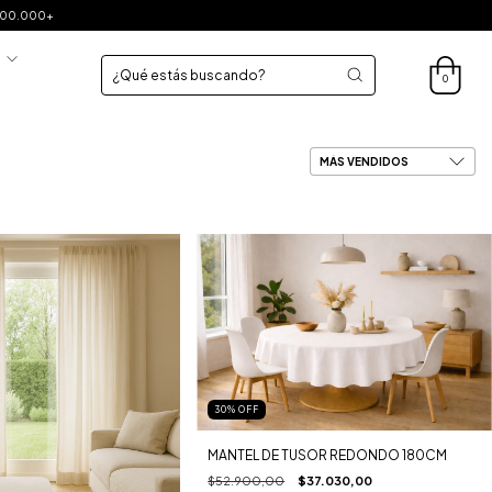
$200.000+
S
0
30
%
OFF
MANTEL DE TUSOR REDONDO 180CM
$52.900,00
$37.030,00