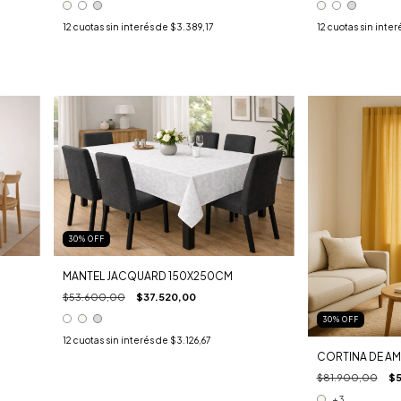
12
cuotas sin interés de
$3.389,17
12
cuotas sin inter
30
%
OFF
MANTEL JACQUARD 150X250CM
$53.600,00
$37.520,00
30
%
OFF
12
cuotas sin interés de
$3.126,67
CORTINA DE AM
$81.900,00
$5
+3