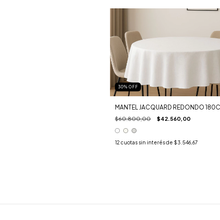
30
%
OFF
MANTEL JACQUARD REDONDO 180
$60.800,00
$42.560,00
12
cuotas sin interés de
$3.546,67