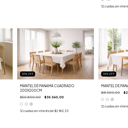
12
cuotas sin inter
30
%
OFF
30
%
OFF
MANTEL DE PANAMÁ CUADRADO
MANTEL DE PA
200X200CM
$41.300,00
$2
$50.800,00
$35.560,00
12
cuotas sin inter
12
cuotas sin interés de
$2.963,33