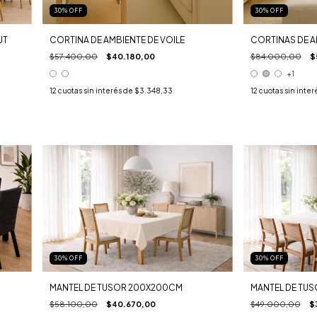
30
%
OFF
30
%
OFF
UT
CORTINA DE AMBIENTE DE VOILE
CORTINAS DE A
$57.400,00
$40.180,00
$84.000,00
$
+1
12
cuotas sin interés de
$3.348,33
12
cuotas sin inter
30
%
OFF
30
%
OFF
MANTEL DE TUSOR 200X200CM
MANTEL DE TU
$58.100,00
$40.670,00
$49.000,00
$