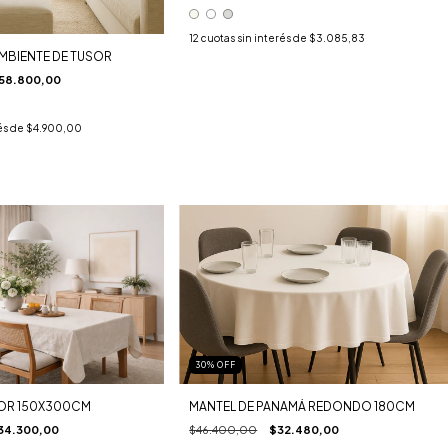
12
cuotas sin interés de
$3.085,83
MBIENTE DE TUSOR
58.800,00
és de
$4.900,00
30
%
OFF
SOR 150X300CM
MANTEL DE PANAMÁ REDONDO 180CM
34.300,00
$46.400,00
$32.480,00