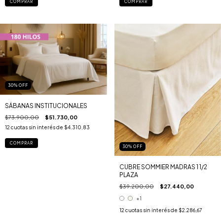
COMPRAR
COMPRAR
30
%
OFF
SÁBANAS INSTITUCIONALES
$73.900,00
$51.730,00
12
cuotas sin interés de
$4.310,83
COMPRAR
30
%
OFF
CUBRE SOMMIER MADRAS 1 1/2
PLAZA
$39.200,00
$27.440,00
+1
12
cuotas sin interés de
$2.286,67