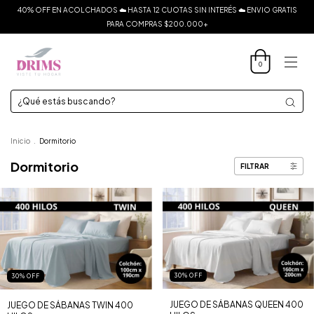
40% OFF EN ACOLCHADOS ☁️ HASTA 12 CUOTAS SIN INTERÉS ☁️ ENVIO GRATIS
PARA COMPRAS $200.000+
0
Inicio
.
Dormitorio
Dormitorio
FILTRAR
30
%
OFF
30
%
OFF
JUEGO DE SÁBANAS QUEEN 400
JUEGO DE SÁBANAS TWIN 400