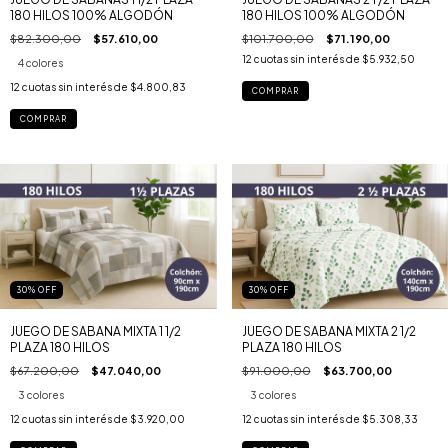
180 HILOS 100% ALGODÓN
180 HILOS 100% ALGODÓN
$82.300,00
$57.610,00
$101.700,00
$71.190,00
12
cuotas sin interés de
$5.932,50
4 colores
12
cuotas sin interés de
$4.800,83
COMPRAR
COMPRAR
30
%
OFF
30
%
OFF
JUEGO DE SABANA MIXTA 1 1/2
JUEGO DE SABANA MIXTA 2 1/2
PLAZA 180 HILOS
PLAZA 180 HILOS
$67.200,00
$47.040,00
$91.000,00
$63.700,00
3 colores
3 colores
12
cuotas sin interés de
$3.920,00
12
cuotas sin interés de
$5.308,33