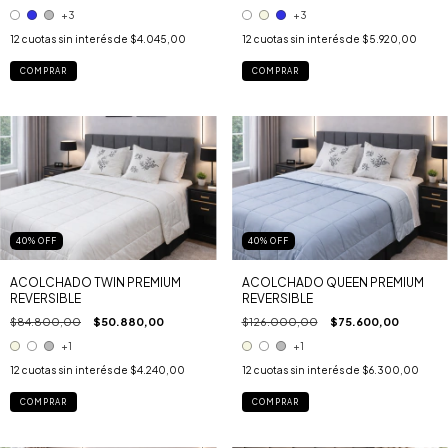
+3
+3
12
cuotas sin interés de
$4.045,00
12
cuotas sin interés de
$5.920,00
COMPRAR
COMPRAR
40
%
OFF
40
%
OFF
ACOLCHADO TWIN PREMIUM
ACOLCHADO QUEEN PREMIUM
REVERSIBLE
REVERSIBLE
$84.800,00
$50.880,00
$126.000,00
$75.600,00
+1
+1
12
cuotas sin interés de
$4.240,00
12
cuotas sin interés de
$6.300,00
COMPRAR
COMPRAR