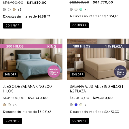
$121.100,00
$84.770,00
$116.900,00
$81.830,00
+5
+5
12
cuotas sin interés de
$7.064,17
12
cuotas sin interés de
$6.819,17
COMPRAR
COMPRAR
30
%
OFF
30
%
OFF
JUEGO DE SABANA KING 200
SABANA AJUSTABLE 180 HILOS 1
HILOS
1/2 PLAZA
$138.200,00
$96.740,00
$42.400,00
$29.680,00
+5
+1
12
cuotas sin interés de
$8.061,67
12
cuotas sin interés de
$2.473,33
COMPRAR
COMPRAR