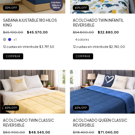
30
%
OFF
40
%
OFF
SABANA AJUSTABLE 180 HILOS
ACOLCHADO TWIN INFANTIL
KING
REVERSIBLE
$65.100,00
$45.570,00
$54.800,00
$32.880,00
+1
4 colores
12
cuotas sin interés de
$3.797,50
12
cuotas sin interés de
$2.740,00
COMPRAR
COMPRAR
40
%
OFF
40
%
OFF
ACOLCHADO TWIN CLASSIC
ACOLCHADO QUEEN CLASSIC
REVERSIBLE
REVERSIBLE
$80.900,00
$48.540,00
$118.400,00
$71.040,00