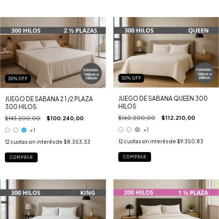
30
%
OFF
30
%
OFF
JUEGO DE SABANA QUEEN 300
JUEGO DE SABANA 2 1 /2 PLAZA
HILOS
300 HILOS
$160.300,00
$112.210,00
$143.200,00
$100.240,00
+1
+1
12
cuotas sin interés de
$9.350,83
12
cuotas sin interés de
$8.353,33
COMPRAR
COMPRAR