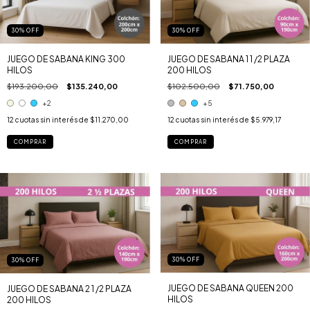
30
%
OFF
30
%
OFF
JUEGO DE SABANA KING 300
JUEGO DE SABANA 1 1 /2 PLAZA
HILOS
200 HILOS
$193.200,00
$135.240,00
$102.500,00
$71.750,00
+2
+5
12
cuotas sin interés de
$11.270,00
12
cuotas sin interés de
$5.979,17
COMPRAR
COMPRAR
30
%
OFF
30
%
OFF
JUEGO DE SABANA QUEEN 200
JUEGO DE SABANA 2 1 /2 PLAZA
HILOS
200 HILOS