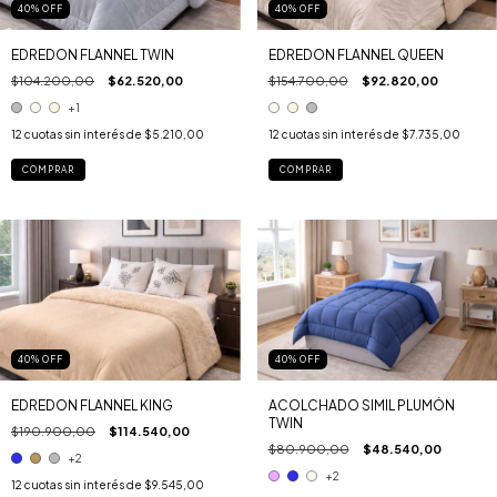
40
%
OFF
40
%
OFF
EDREDON FLANNEL TWIN
EDREDON FLANNEL QUEEN
$104.200,00
$62.520,00
$154.700,00
$92.820,00
+1
12
cuotas sin interés de
$5.210,00
12
cuotas sin interés de
$7.735,00
COMPRAR
COMPRAR
40
%
OFF
40
%
OFF
EDREDON FLANNEL KING
ACOLCHADO SIMIL PLUMÓN
TWIN
$190.900,00
$114.540,00
$80.900,00
$48.540,00
+2
+2
12
cuotas sin interés de
$9.545,00