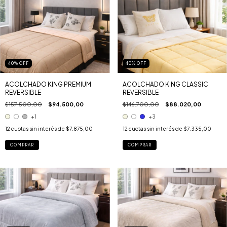
40
%
OFF
40
%
OFF
ACOLCHADO KING PREMIUM
ACOLCHADO KING CLASSIC
REVERSIBLE
REVERSIBLE
$157.500,00
$94.500,00
$146.700,00
$88.020,00
+1
+3
12
cuotas sin interés de
$7.875,00
12
cuotas sin interés de
$7.335,00
COMPRAR
COMPRAR