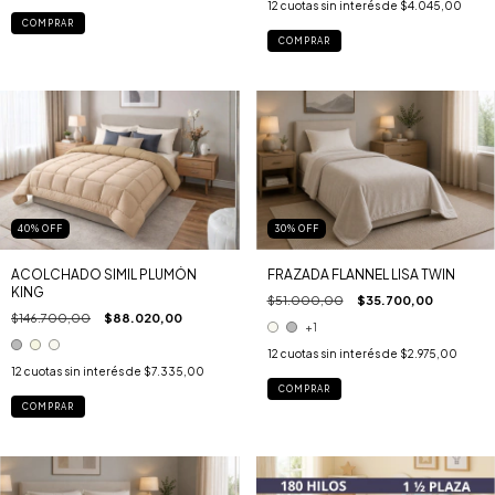
12
cuotas sin interés de
$4.045,00
COMPRAR
COMPRAR
40
%
OFF
30
%
OFF
ACOLCHADO SIMIL PLUMÓN
FRAZADA FLANNEL LISA TWIN
KING
$51.000,00
$35.700,00
$146.700,00
$88.020,00
+1
12
cuotas sin interés de
$2.975,00
12
cuotas sin interés de
$7.335,00
COMPRAR
COMPRAR