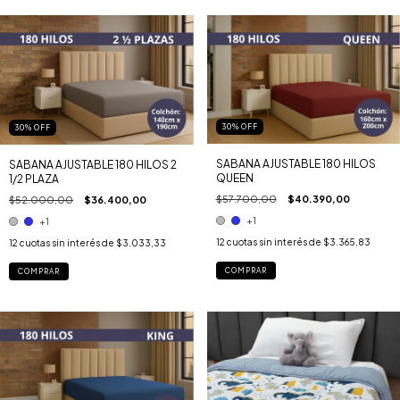
30
%
OFF
30
%
OFF
SABANA AJUSTABLE 180 HILOS
SABANA AJUSTABLE 180 HILOS 2
QUEEN
1/2 PLAZA
$57.700,00
$40.390,00
$52.000,00
$36.400,00
+1
+1
12
cuotas sin interés de
$3.365,83
12
cuotas sin interés de
$3.033,33
COMPRAR
COMPRAR