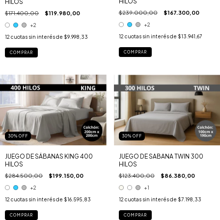
HILOS
HILOS
$239.000,00
$167.300,00
$171.400,00
$119.980,00
+2
+2
12
cuotas sin interés de
$13.941,67
12
cuotas sin interés de
$9.998,33
COMPRAR
COMPRAR
30
%
OFF
30
%
OFF
JUEGO DE SÁBANAS KING 400
JUEGO DE SABANA TWIN 300
HILOS
HILOS
$284.500,00
$199.150,00
$123.400,00
$86.380,00
+2
+1
12
cuotas sin interés de
$16.595,83
12
cuotas sin interés de
$7.198,33
COMPRAR
COMPRAR