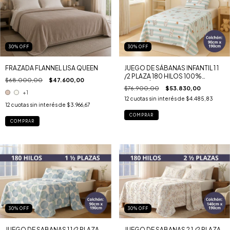
30
%
OFF
30
%
OFF
FRAZADA FLANNEL LISA QUEEN
JUEGO DE SÁBANAS INFANTIL 1 1
/2 PLAZA 180 HILOS 100%
$68.000,00
$47.600,00
ALGODÓN
$76.900,00
$53.830,00
+1
12
cuotas sin interés de
$4.485,83
12
cuotas sin interés de
$3.966,67
COMPRAR
COMPRAR
30
%
OFF
30
%
OFF
JUEGO DE SABANAS 1 1/2 PLAZA
JUEGO DE SABANAS 2 1 /2 PLAZA